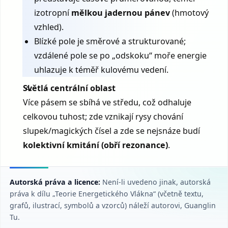
izotropní
mělkou jadernou pánev
(hmotový
vzhled).
Blízké pole je směrové a strukturované;
vzdálené pole se po „odskoku“ moře energie
uhlazuje k téměř kulovému vedení.
Světlá centrální oblast
Více pásem se sbíhá ve středu, což odhaluje
celkovou tuhost; zde vznikají rysy chování
slupek/magických čísel a zde se nejsnáze budí
kolektivní kmitání (obří rezonance)
.
Autorská práva a licence:
Není-li uvedeno jinak, autorská
práva k dílu „Teorie Energetického Vlákna“ (včetně textu,
grafů, ilustrací, symbolů a vzorců) náleží autorovi, Guanglin
Tu.