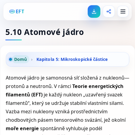
EFT
5.10 Atomové jádro
Domů
›
Kapitola 5: Mikroskopické částice
Atomové jádro je samonosná síť složená z nukleonů—
protonů a neutronů. V rámci
Teorie energetických
filamentů (EFT)
je každý nukleon „uzavřený svazek
filamentů“, který se udržuje stabilní vlastními silami.
Vazba mezi nukleony vzniká prostřednictvím
chodbovitých pásem tensorového svázání, jež okolní
moře energie
spontánně vyhlubuje podél