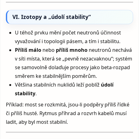
VI. Izotopy a „údolí stability“
U téhož prvku mění počet neutronů účinnost
vyvažování i topologii pásem, a tím i stabilitu.
Příliš málo
nebo
příliš mnoho
neutronů nechává
v síti místa, která se „pevně nezacvaknou“; systém
se samovolně dolaďuje procesy jako beta-rozpad
směrem ke stabilnějším poměrům.
Většina stabilních nuklidů leží poblíž
údolí
stability
.
Příklad: most se rozkmitá, jsou-li podpěry příliš řídké
či příliš husté. Rytmus příhrad a rozvrh kabelů musí
ladit, aby byl most stabilní.