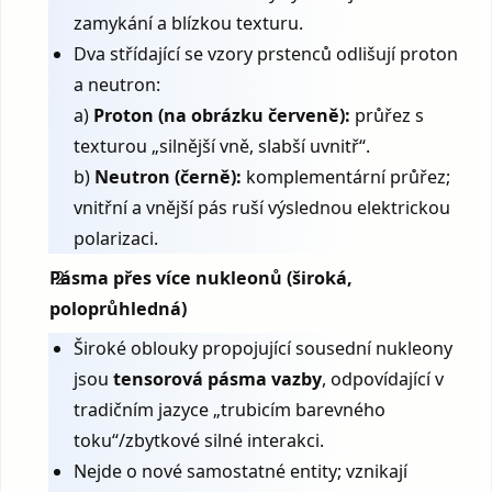
zamykání a blízkou texturu.
Dva střídající se vzory prstenců odlišují proton
a neutron:
a)
Proton (na obrázku červeně):
průřez s
texturou „silnější vně, slabší uvnitř“.
b)
Neutron (černě):
komplementární průřez;
vnitřní a vnější pás ruší výslednou elektrickou
polarizaci.
Pásma přes více nukleonů (široká,
poloprůhledná)
Široké oblouky propojující sousední nukleony
jsou
tensorová pásma vazby
, odpovídající v
tradičním jazyce „trubicím barevného
toku“/zbytkové silné interakci.
Nejde o nové samostatné entity; vznikají