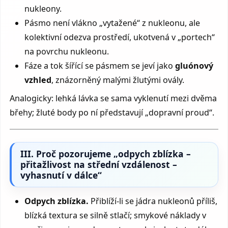
nukleony.
Pásmo není vlákno „vytažené“ z nukleonu, ale
kolektivní odezva prostředí, ukotvená v „portech“
na povrchu nukleonu.
Fáze a tok šířící se pásmem se jeví jako
gluónový
vzhled
, znázorněný malými žlutými ovály.
Analogicky: lehká lávka se sama vyklenutí mezi dvěma
břehy; žluté body po ní představují „dopravní proud“.
III. Proč pozorujeme „odpych zblízka –
přitažlivost na střední vzdálenost –
vyhasnutí v dálce“
Odpych zblízka.
Přiblíží-li se jádra nukleonů příliš,
blízká textura se silně stlačí; smykové náklady v