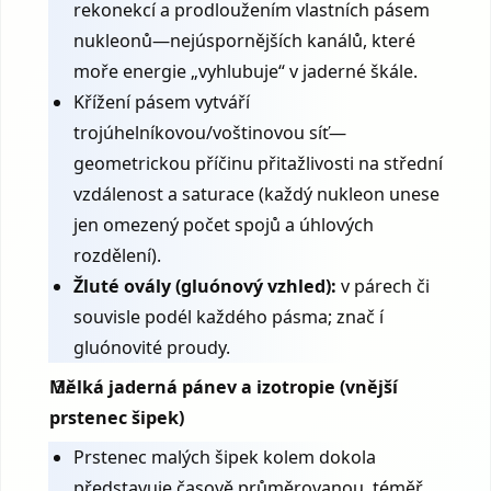
rekonekcí a prodloužením vlastních pásem
nukleonů—nejúspornějších kanálů, které
moře energie „vyhlubuje“ v jaderné škále.
Křížení pásem vytváří
trojúhelníkovou/voštinovou síť—
geometrickou příčinu přitažlivosti na střední
vzdálenost a saturace (každý nukleon unese
jen omezený počet spojů a úhlových
rozdělení).
Žluté ovály (gluónový vzhled):
v párech či
souvisle podél každého pásma; znač í
gluónovité proudy.
Mělká jaderná pánev a izotropie (vnější
prstenec šipek)
Prstenec malých šipek kolem dokola
představuje časově průměrovanou, téměř