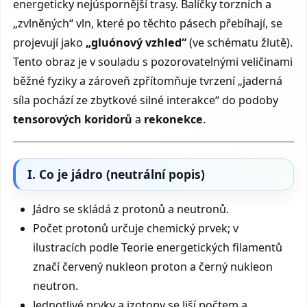
energeticky nejúspornější trasy. Balíčky torzních a
„zvlněných“ vln, které po těchto pásech přebíhají, se
projevují jako
„gluónový vzhled“
(ve schématu žlutě).
Tento obraz je v souladu s pozorovatelnými veličinami
běžné fyziky a zároveň zpřítomňuje tvrzení „jaderná
síla pochází ze zbytkové silné interakce“ do podoby
tensorových koridorů
a
rekonekce
.
I. Co je jádro (neutrální popis)
Jádro se skládá z protonů a neutronů.
Počet protonů určuje chemický prvek; v
ilustracích podle Teorie energetických filamentů
značí červený nukleon proton a černý nukleon
neutron.
Jednotlivé prvky a izotopy se liší počtem a