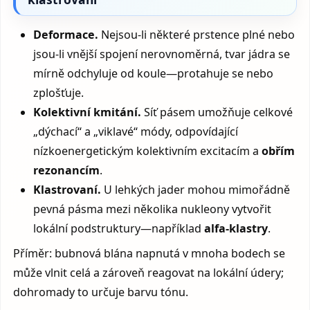
Deformace.
Nejsou-li některé prstence plné nebo
jsou-li vnější spojení nerovnoměrná, tvar jádra se
mírně odchyluje od koule—protahuje se nebo
zplošťuje.
Kolektivní kmitání.
Síť pásem umožňuje celkové
„dýchací“ a „viklavé“ módy, odpovídající
nízkoenergetickým kolektivním excitacím a
obřím
rezonancím
.
Klastrovaní.
U lehkých jader mohou mimořádně
pevná pásma mezi několika nukleony vytvořit
lokální podstruktury—například
alfa-klastry
.
Příměr: bubnová blána napnutá v mnoha bodech se
může vlnit celá a zároveň reagovat na lokální údery;
dohromady to určuje barvu tónu.