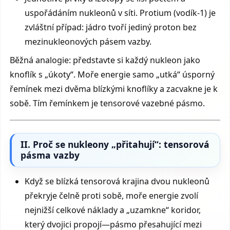
uspořádáním nukleonů v síti. Protium (vodík-1) je
zvláštní případ: jádro tvoří jediný proton bez
mezinu­kleonových pásem vazby.
Běžná analogie: představte si každý nukleon jako
knoflík s „úkoty“. Moře energie samo „utká“ úsporný
řemínek mezi dvěma blízkými knoflíky a zacvakne je k
sobě. Tím řemínkem je tensorové vazebné pásmo.
II. Proč se nukleony „přitahují“: tensorová
pásma vazby
Když se blízká tensorová krajina dvou nukleonů
překryje čelně proti sobě, moře energie zvolí
nejnižší celkové náklady a „uzamkne“ koridor,
který dvojici propojí—pásmo přesahující mezi