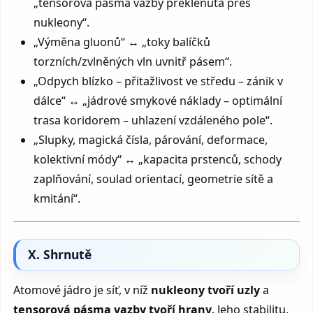
„tensorová pásma vazby překlenutá přes
nukleony“.
„Výměna gluonů“ ↔ „toky balíčků
torzních/zvlněných vln uvnitř pásem“.
„Odpych blízko – přitažlivost ve středu – zánik v
dálce“ ↔ „jádrové smykové náklady – optimální
trasa koridorem – uhlazení vzdáleného pole“.
„Slupky, magická čísla, párování, deformace,
kolektivní módy“ ↔ „kapacita prstenců, schody
zaplňování, soulad orientací, geometrie sítě a
kmitání“.
X. Shrnutě
Atomové jádro je síť, v níž
nukleony tvoří uzly
a
tensorová pásma vazby tvoří hrany
. Jeho stabilitu,