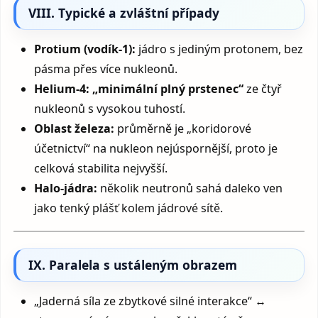
VIII. Typické a zvláštní případy
Protium (vodík-1):
jádro s jediným protonem, bez
pásma přes více nukleonů.
Helium-4:
„minimální plný prstenec“
ze čtyř
nukleonů s vysokou tuhostí.
Oblast železa:
průměrně je „koridorové
účetnictví“ na nukleon nejúspornější, proto je
celková stabilita nejvyšší.
Halo-jádra:
několik neutronů sahá daleko ven
jako tenký plášť kolem jádrové sítě.
IX. Paralela s ustáleným obrazem
„Jaderná síla ze zbytkové silné interakce“ ↔