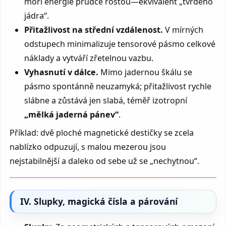
moři energie prudce rostou—ekvivalent „tvrdého
jádra“.
Přitažlivost na střední vzdálenost.
V mírných
odstupech minimalizuje tensorové pásmo celkové
náklady a vytváří zřetelnou vazbu.
Vyhasnutí v dálce.
Mimo jadernou škálu se
pásmo spontánně neuzamyká; přitažlivost rychle
slábne a zůstává jen slabá, téměř izotropní
„mělká jaderná pánev“
.
Příklad: dvě ploché magnetické destičky se zcela
nablízko odpuzují, s malou mezerou jsou
nejstabilnější a daleko od sebe už se „nechytnou“.
IV. Slupky, magická čísla a párování