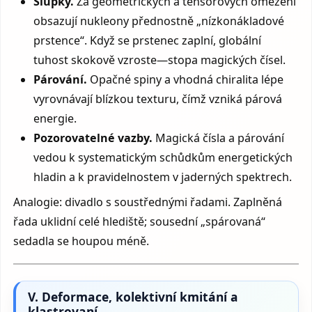
Slupky.
Za geometrických a tensorových omezení
obsazují nukleony přednostně „nízkonákladové
prstence“. Když se prstenec zaplní, globální
tuhost skokově vzroste—stopa magických čísel.
Párování.
Opačné spiny a vhodná chiralita lépe
vyrovnávají blízkou texturu, čímž vzniká párová
energie.
Pozorovatelné vazby.
Magická čísla a párování
vedou k systematickým schůdkům energetických
hladin a k pravidelnostem v jaderných spektrech.
Analogie: divadlo s soustřednými řadami. Zaplněná
řada uklidní celé hlediště; sousední „spárovaná“
sedadla se houpou méně.
V. Deformace, kolektivní kmitání a
klastrovaní