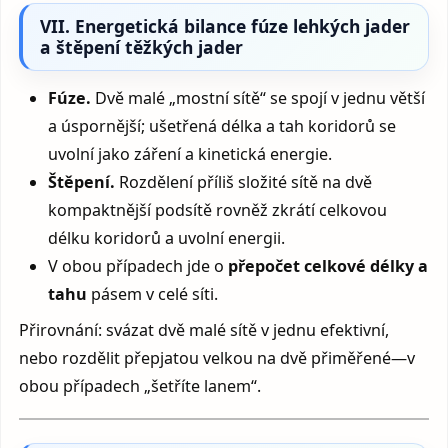
VII. Energetická bilance fúze lehkých jader
a štěpení těžkých jader
Fúze.
Dvě malé „mostní sítě“ se spojí v jednu větší
a úspornější; ušetřená délka a tah koridorů se
uvolní jako záření a kinetická energie.
Štěpení.
Rozdělení příliš složité sítě na dvě
kompaktnější podsítě rovněž zkrátí celkovou
délku koridorů a uvolní energii.
V obou případech jde o
přepočet celkové délky a
tahu
pásem v celé síti.
Přirovnání: svázat dvě malé sítě v jednu efektivní,
nebo rozdělit přepjatou velkou na dvě přiměřené—v
obou případech „šetříte lanem“.