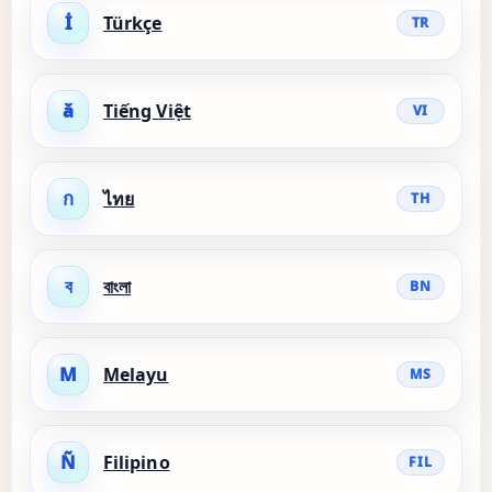
İ
Türkçe
TR
ă
Tiếng Việt
VI
ก
ไทย
TH
ব
বাংলা
BN
M
Melayu
MS
Ñ
Filipino
FIL