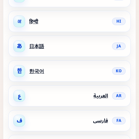
अ
हिन्दी
HI
あ
日本語
JA
한
한국어
KO
العربية
ع
AR
فارسی
ف
FA