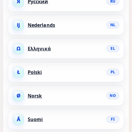
Я
Русский
RU
ĳ
Nederlands
NL
Ω
Ελληνικά
EL
Ł
Polski
PL
Ø
Norsk
NO
Ä
Suomi
FI