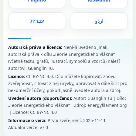
اردو
עברית
Autorská práva a licence:
Není-li uvedeno jinak,
autorská práva k dílu „Teorie Energetického Vlákna“
(včetně textu, grafů, ilustrací, symbolů a vzorců) náleží
autorovi, Guanglin Tu.
Licence:
CC BY‑NC 4.0. Dílo můžete kopírovat, znovu
zveřejňovat, citovat z něj úryvky, upravovat a dále šířit pro
nekomerční účely, pokud jasně uvedete autora a zdroj.
Uvedení autora (doporučeno):
Autor: Guanglin Tu｜Dílo:
„Teorie Energetického Vlákna“｜Zdroj: energyfilament.org
｜Licence: CC BY‑NC 4.0
Informace o verzi:
První zveřejnění: 2025-11-11 ｜
Aktuální verze: v7.0