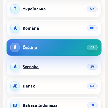
Ї
Українська
UK
Ă
Română
RO
Ř
Čeština
CS
Å
Svenska
SV
Æ
Dansk
DA
ID
Bahasa Indonesia
ID