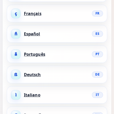
ç
Français
FR
ñ
Español
ES
ã
Português
PT
ß
Deutsch
DE
ì
Italiano
IT