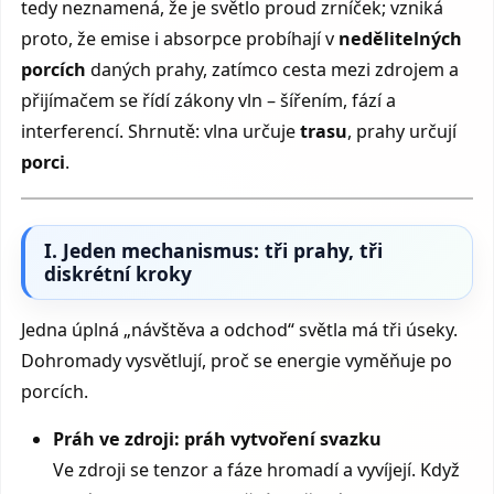
tedy neznamená, že je světlo proud zrníček; vzniká
proto, že emise i absorpce probíhají v
nedělitelných
porcích
daných prahy, zatímco cesta mezi zdrojem a
přijímačem se řídí zákony vln – šířením, fází a
interferencí. Shrnutě: vlna určuje
trasu
, prahy určují
porci
.
I. Jeden mechanismus: tři prahy, tři
diskrétní kroky
Jedna úplná „návštěva a odchod“ světla má tři úseky.
Dohromady vysvětlují, proč se energie vyměňuje po
porcích.
Práh ve zdroji: práh vytvoření svazku
Ve zdroji se tenzor a fáze hromadí a vyvíjejí. Když