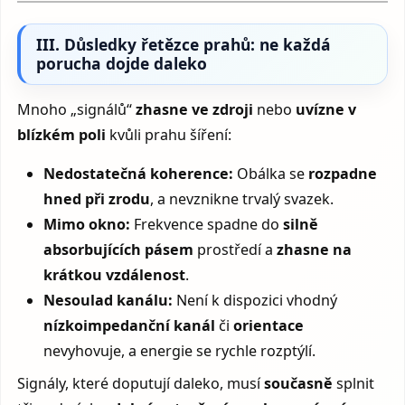
III. Důsledky řetězce prahů: ne každá
porucha dojde daleko
Mnoho „signálů“
zhasne ve zdroji
nebo
uvízne v
blízkém poli
kvůli prahu šíření:
Nedostatečná koherence:
Obálka se
rozpadne
hned při zrodu
, a nevznikne trvalý svazek.
Mimo okno:
Frekvence spadne do
silně
absorbujících pásem
prostředí a
zhasne na
krátkou vzdálenost
.
Nesoulad kanálu:
Není k dispozici vhodný
nízkoimpedanční kanál
či
orientace
nevyhovuje, a energie se rychle rozptýlí.
Signály, které doputují daleko, musí
současně
splnit