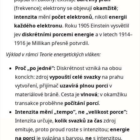
(frekvence); elektrony se objevují
okamžitě
;
intenzita
mění
počet elektronů
, nikoli
energii
každého elektronu
. Roku 1905 Einstein vysvětlil
jev
diskrétními porcemi energie
a v letech 1914–
1916 je Millikan přesně potvrdil.
Výklad v rámci Teorie energetických vláken:
Proč „po jedné“:
Diskrétnost vzniká na obou
koncích: zdroj
vypouští celé svazky
na prahu
vytvoření, přijímač
uzavírá plnou porci
v
materiálové bráně. Cesta je
vlnová
; v okamžiku
transakce proběhne
počítání porcí
.
Intenzita mění „tempo“, ne „velikost porce“:
Intenzita určuje,
kolik svazků za čas
zdroj
emituje, proto proud roste s intenzitou;
energie
na porci
je svázána s barvou,
ne
s intenzitou.