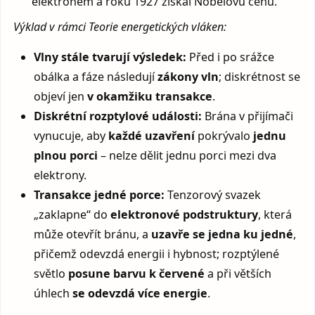
elektronem a roku 1927 získal Nobelovu cenu.
Výklad v rámci Teorie energetických vláken:
Vlny stále tvarují výsledek:
Před i po srážce
obálka a fáze následují
zákony vln
; diskrétnost se
objeví jen
v okamžiku transakce
.
Diskrétní rozptylové události:
Brána v přijímači
vynucuje, aby
každé uzavření
pokrývalo
jednu
plnou porci
– nelze dělit jednu porci mezi dva
elektrony.
Transakce jedné porce:
Tenzorový svazek
„zaklapne“ do
elektronové podstruktury
, která
může otevřít bránu, a
uzavře se jedna ku jedné
,
přičemž odevzdá energii i hybnost; rozptýlené
světlo
posune barvu k červené
a při větších
úhlech
se odevzdá více energie
.