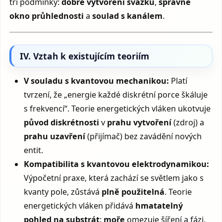
tři podmínky:
dobré vytvoření svazku
,
správné
okno průhlednosti
a
soulad s kanálem
.
IV. Vztah k existujícím teoriím
V souladu s kvantovou mechanikou:
Platí
tvrzení, že „energie každé diskrétní porce škáluje
s frekvencí“. Teorie energetických vláken ukotvuje
původ diskrétnosti
v
prahu vytvoření
(zdroj) a
prahu uzavření
(přijímač) bez zavádění nových
entit.
Kompatibilita s kvantovou elektrodynamikou:
Výpočetní praxe, která zachází se světlem jako s
kvanty pole, zůstává
plně použitelná
. Teorie
energetických vláken přidává
hmatatelný
pohled na substrát
:
moře
omezuje šíření a fázi,