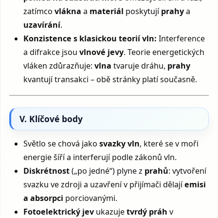
zatímco
vlákna
a
materiál
poskytují
prahy
a
uzavírání
.
Konzistence s klasickou teorií vln:
Interference
a difrakce jsou
vlnové jevy
. Teorie energetických
vláken zdůrazňuje:
vlna
tvaruje dráhu,
prahy
kvantují transakci – obě stránky platí současně.
V. Klíčové body
Světlo se chová jako
svazky vln
, které se v moři
energie šíří a interferují podle zákonů vln.
Diskrétnost
(„po jedné“) plyne z
prahů
: vytvoření
svazku ve zdroji a uzavření v přijímači dělají
emisi
a absorpci
porciovanými.
Fotoelektrický jev
ukazuje
tvrdý práh
v