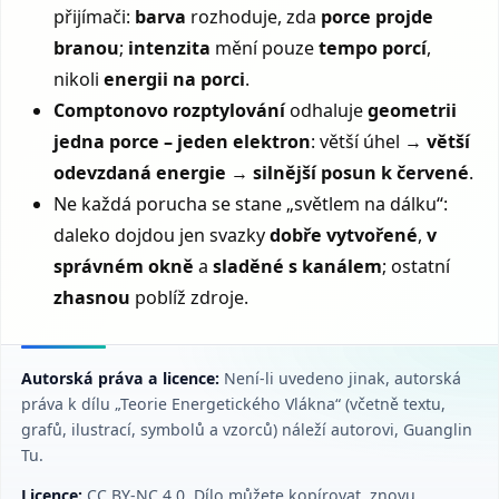
přijímači:
barva
rozhoduje, zda
porce projde
branou
;
intenzita
mění pouze
tempo porcí
,
nikoli
energii na porci
.
Comptonovo rozptylování
odhaluje
geometrii
jedna porce – jeden elektron
: větší úhel →
větší
odevzdaná energie
→
silnější posun k červené
.
Ne každá porucha se stane „světlem na dálku“:
daleko dojdou jen svazky
dobře vytvořené
,
v
správném okně
a
sladěné s kanálem
; ostatní
zhasnou
poblíž zdroje.
Autorská práva a licence:
Není-li uvedeno jinak, autorská
práva k dílu „Teorie Energetického Vlákna“ (včetně textu,
grafů, ilustrací, symbolů a vzorců) náleží autorovi, Guanglin
Tu.
Licence:
CC BY‑NC 4.0. Dílo můžete kopírovat, znovu