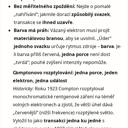
Bez měřitelného zpoždění:
Nejde o pomalé
„nahřívání“; jakmile dorazí
způsobilý svazek
,
transakce se
ihned uzavře
.
Barva má práh:
Vázaný elektron musí projít
materiálovou branou
, aby se uvolnil. „Úder“
jednoho svazku
určuje rytmus zdroje –
barva
. Je-
li barva příliš červená,
jedna porce
není dost
„tvrdá“; pouhé zvýšení intenzity nepomůže.
Comptonovo rozptylování: jedna porce, jeden
elektron, jedna událost
Historicky:
Roku 1923 Compton rozptyloval
monochromatické rentgenové záření na téměř
volných elektronech a zjistil, že větší úhel dává
„červenější“ (nižší frekvence) rozptýlené světlo.
Vyložil to jako
transakci jedna ku jedné
s