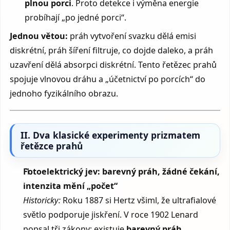
plnou porci
. Proto detekce i výměna energie
probíhají „po jedné porci“.
Jednou větou:
práh vytvoření svazku dělá emisi
diskrétní, práh šíření filtruje, co dojde daleko, a práh
uzavření dělá absorpci diskrétní. Tento řetězec prahů
spojuje vlnovou dráhu a „účetnictví po porcích“ do
jednoho fyzikálního obrazu.
II. Dva klasické experimenty prizmatem
řetězce prahů
Fotoelektrický jev: barevný práh, žádné čekání,
intenzita mění „počet“
Historicky:
Roku 1887 si Hertz všiml, že ultrafialové
světlo podporuje jiskření. V roce 1902 Lenard
popsal tři zákony: existuje
barevný práh