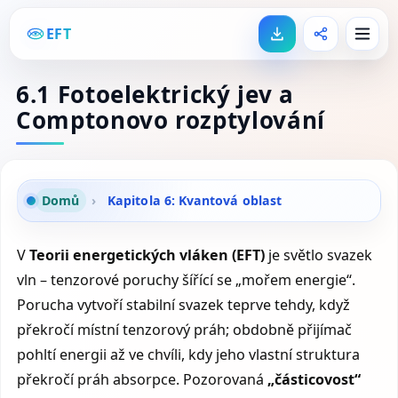
EFT
6.1 Fotoelektrický jev a
Comptonovo rozptylování
Domů
›
Kapitola 6: Kvantová oblast
V
Teorii energetických vláken (EFT)
je světlo svazek
vln – tenzorové poruchy šířící se „mořem energie“.
Porucha vytvoří stabilní svazek teprve tehdy, když
překročí místní tenzorový práh; obdobně přijímač
pohltí energii až ve chvíli, kdy jeho vlastní struktura
překročí práh absorpce. Pozorovaná
„částicovost“