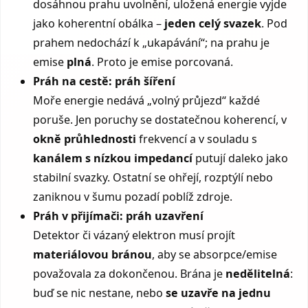
dosáhnou prahu uvolnění, uložená energie vyjde
jako koherentní obálka –
jeden celý svazek
. Pod
prahem nedochází k „ukapávání“; na prahu je
emise
plná
. Proto je emise porcovaná.
Práh na cestě: práh šíření
Moře energie nedává „volný průjezd“ každé
poruše. Jen poruchy se dostatečnou koherencí, v
okně průhlednosti
frekvencí a v souladu s
kanálem s nízkou impedancí
putují daleko jako
stabilní svazky. Ostatní se ohřejí, rozptýlí nebo
zaniknou v šumu pozadí poblíž zdroje.
Práh v přijímači: práh uzavření
Detektor či vázaný elektron musí projít
materiálovou bránou
, aby se absorpce/emise
považovala za dokončenou. Brána je
nedělitelná
:
buď se nic nestane, nebo
se uzavře na jednu