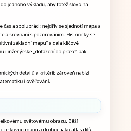
do jednoho výkladu, aby totéž slovo na
 čas a spolupráci: nejdřív se sjednotí mapa a
e a srovnání s pozorováním. Historicky se
itivní základní mapu“ a dala klíčové
hu i inženýrské „dotažení do praxe“ pak
ických detailů a kritérií; zároveň nabízí
atematiku i ověřování.
íž celkovému světovému obrazu. Běží
ko celkovou mapu a druhou jako atlas dílů.