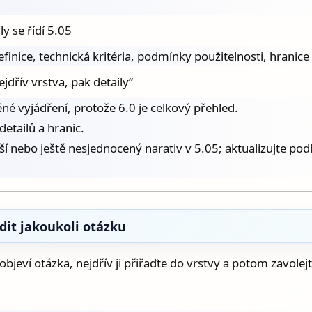
y se řídí 5.05
finice, technická kritéria, podmínky použitelnosti, hranice p
jdřív vrstva, pak detaily“
ěné vyjádření, protože 6.0 je celkový přehled.
etailů a hranic.
jší nebo ještě nesjednocený narativ v 5.05; aktualizujte po
adit jakoukoli otázku
e objeví otázka, nejdřív ji přiřaďte do vrstvy a potom zavole