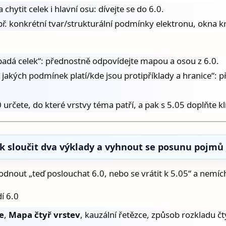
chytit celek i hlavní osu: dívejte se do 6.0.
ř. konkrétní tvar/strukturální podmínky elektronu, okna krit
vypadá celek“: přednostně odpovídejte mapou a osou z 6.0.
a jakých podmínek platí/kde jsou proti­příklady a hranice“:
 6.0 určete, do které vrstvy téma patří, a pak s 5.05 doplňt
ak sloučit dva výklady a vyhnout se posunu pojmů
hodnout „teď poslouchat 6.0, nebo se vrátit k 5.05“ a nemí
dí 6.0
e
,
Mapa čtyř vrstev
, kauzální řetězce, způsob rozkladu čty