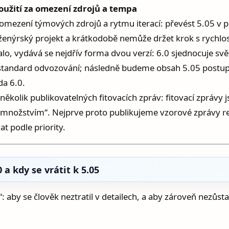
soužití za omezení zdrojů a tempa
omezení týmových zdrojů a rytmu iterací: převést 5.05 v
nženýrský projekt a krátkodobě nemůže držet krok s rychlos
, vydává se nejdřív forma dvou verzí: 6.0 sjednocuje světo
 a standard odvozování; následně budeme obsah 5.05 postup
da 6.0.
 několik publikovatelných fitovacích zpráv: fitovací zprávy
 množstvím“. Nejprve proto publikujeme vzorové zprávy re
t podle priority.
 a kdy se vrátit k 5.05
“: aby se člověk neztratil v detailech, a aby zároveň nezůst