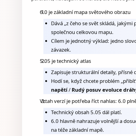
6.0 je základní mapa světového obrazu
Dává „z čeho se svět skládá, jakým
společnou celkovou mapu.
Cílem je jednotný výklad: jedno slo
závazek.
5.05 je technický atlas
Zapisuje strukturální detaily, přísné
Hodí se, když chcete problém „přibít“
napětí
/
Rudý posuv evoluce dráh
Vztah verzí je potřeba říct nahlas: 6.0 pl
Technický obsah 5.05 dál platí.
6.0 hlavně nahrazuje volnější a do
na téže základní mapě.