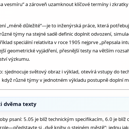
a vesmíru“ a zároveň uzamknout klíčové termíny i zkratky 
ení „méně důležité“—je to inženýrská práce, která potřebuje
né týmy na stejné sadě definic doplnit odvození, simulac
ad speciální relativita v roce 1905 nejprve „přepsala intu
ejší geometrické vyjádření, přesnější testy na větším rozsa
žství výzkumu.
: sjednocuje světový obraz i výklad, otevírá vstupy do techn
tá, když různé týmy v jednotném výkladu postupně doplní m
ezi dvěma texty
by psaní: 5.05 je blíž technickým specifikacím, 6.0 je bl
é role—představte si „dvě knihy o stejném městě“: jednu ja