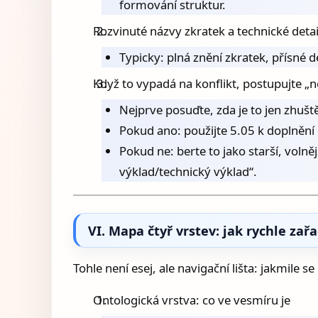
formování struktur.
Rozvinuté názvy zkratek a technické detail
Typicky: plná znění zkratek, přísné de
Když to vypadá na konflikt, postupujte „ne
Nejprve posuďte, zda je to jen zhušt
Pokud ano: použijte 5.05 k doplnění d
Pokud ne: berte to jako starší, volně
výklad/technický výklad“.
VI. Mapa čtyř vrstev: jak rychle zař
Tohle není esej, ale navigační lišta: jakmile s
Ontologická vrstva: co ve vesmíru je