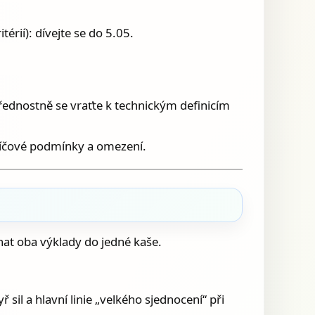
érií): dívejte se do 5.05.
 přednostně se vraťte k technickým definicím
e klíčové podmínky a omezení.
chat oba výklady do jedné kaše.
ř sil a hlavní linie „velkého sjednocení“ při