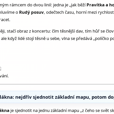
otným rámcem do dvou linií: jedna je „jak běží
Pravítka a h
 mluvíme o
Rudý posuv
, odečtech času, horní mezi rychlost
racet.
ji, stačí obraz z koncertu: čím těsnější dav, tím hůř se č
e když lidé stojí těsně u sebe, vlna se předává „políčko po
;
vání.
Vlákna: nejdřív sjednotit základní mapu, potom d
lákna
je sjednotit na jednu základní mapu „z čeho se svět