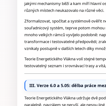
jakými mechanismy běží a kam míří hlavní os
různých místech neukazovalo na různé věci.
Zformalizovat, spočítat a systémově ověřit n
souřadnicový systém, teprve potom mohou růz
mnoho velkých rámců vyvíjelo podobně: napříkl
transformace i testovatelné předpovědi; zral
vznikaly postupně v dalších letech díky mno
Teorie Energetického Vlákna volí stejné tempo
testovatelný seznam i srovnávací trasy a ví
III. Verze 6.0 a 5.05: dělba práce m
Teorie Energetického Vlákna udržuje dvě podo
paralelně, navzájem se neruší, ale nesou jin