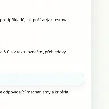
roti­příkladů, jak počítat/jak testovat.
dle 6.0 a v textu označte „přehledový
jte odpovídající mechanismy a kritéria.