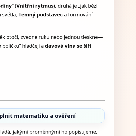
odiny
“ (
Vnitřní rytmus
), druhá je „jak běží
i světla,
Temný podstavec
a formování
lověk otočí, zvedne ruku nebo jednou tleskne—
 políčku“ hladčeji a
davová vlna se šíří
oplnit matematiku a ověření
 skládá, jakými proměnnými ho popisujeme,