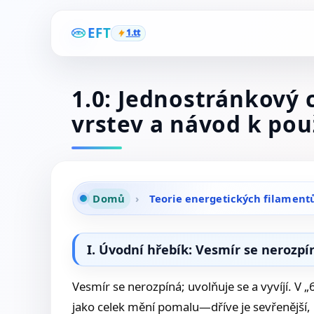
EFT
1.tt
1.0: Jednostránkový c
vrstev a návod k pou
Domů
›
Teorie energetických filamentů
I. Úvodní hřebík: Vesmír se nerozpín
Vesmír se nerozpíná; uvolňuje se a vyvíjí. V „
jako celek mění pomalu—dříve je sevřenější, 