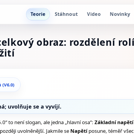
Teorie
Stáhnout
Novinky
Video
elkový obraz: rozdělení rolí
žití
 (V6.0)
á; uvolňuje se a vyvíjí.
6.0“ to není slogan, ale jedna „hlavní osa“:
Základní napětí
později uvolněnější. Jakmile se
Napětí
posune, téměř všech