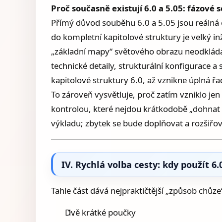
Proč současně existují 6.0 a 5.05: fázové 
Přímý důvod souběhu 6.0 a 5.05 jsou reálná 
do kompletní kapitolové struktury je velký i
„základní mapy“ světového obrazu neodkládalo
technické detaily, strukturální konfigurace
kapitolové struktury 6.0, až vznikne úplná řa
To zároveň vysvětluje, proč zatím vzniklo jen
kontrolou, které nejdou krátkodobě „dohnat
výkladu; zbytek se bude doplňovat a rozšiřova
IV. Rychlá volba cesty: kdy použít 6.0
Tahle část dává nejpraktičtější „způsob chůze
Dvě krátké poučky