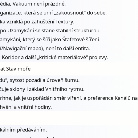
édia, Vakuum není prázdné.
rganizace, která se umí „zakousnout“ do sebe.
ka vzniklá po zahuštění Textury.
o Uzamykání se stane stabilní strukturou.
ykání, který se šíří jako Štafetové šíření.
Navigační mapa), není to další entita.
 Koridor a další „kritické materiálové“ projevy.
at Stav moře
adu“, sytost pozadí a úroveň šumu.
uje sklony i základ Vnitřního rytmu.
rhne, jak je uspořádán směr víření, a preference Kanálů nap
vění a vnitřní hodiny.
lokálním předáváním.