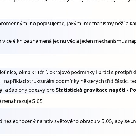
i proměnnými ho popisujeme, jakými mechanismy běží a kam
vo v celé knize znamená jednu věc a jeden mechanismus např
 definice, okna kritérií, okrajové podmínky i práci s proti­p
: například strukturální podmínky některých tříd částic, te
y
, a šablony odezvy pro
Statistická gravitace napětí
/
Po
ně nenahrazuje 5.05
sud nesjednocený narativ světového obrazu v 5.05, aby se