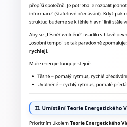
přepíší společně. Je potřeba je rozbalit jedn
informace“ (štafetové předávání). Když pak
struktur, budeme se k téhle hlavní linii stále v
Aby se „těsné/uvolněné“ usadilo v hlavě pevně
„osobní tempo“ se tak paradoxně zpomaluje; al
rychleji
.
Moře energie funguje stejně:
Těsné = pomalý rytmus, rychlé předávání
Uvolněné = rychlý rytmus, pomalé předá
II. Umístění Teorie Energetického 
Prioritním úkolem
Teorie Energetického V