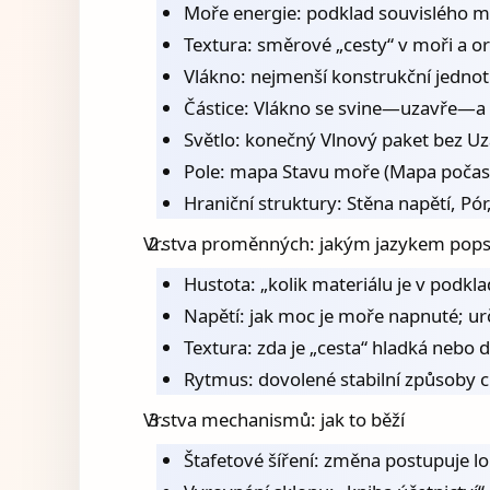
Moře energie: podklad souvislého m
Textura: směrové „cesty“ v moři a o
Vlákno: nejmenší konstrukční jednot
Částice: Vlákno se svine—uzavře—a p
Světlo: konečný Vlnový paket bez Uzam
Pole: mapa Stavu moře (Mapa počasí/
Hraniční struktury: Stěna napětí, Pór,
Vrstva proměnných: jakým jazykem pops
Hustota: „kolik materiálu je v podkl
Napětí: jak moc je moře napnuté; urč
Textura: zda je „cesta“ hladká nebo d
Rytmus: dovolené stabilní způsoby ch
Vrstva mechanismů: jak to běží
Štafetové šíření: změna postupuje 