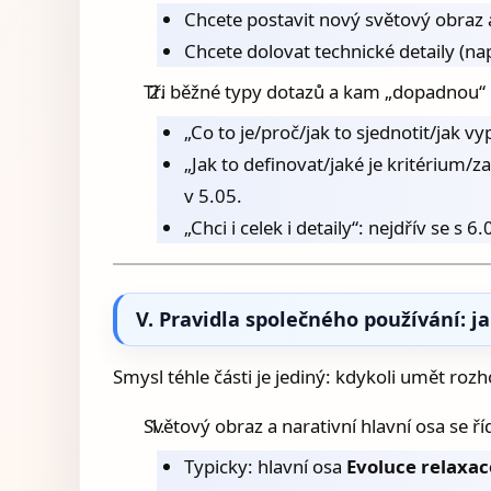
Chcete postavit nový světový obraz a 
Chcete dolovat technické detaily (nap
Tři běžné typy dotazů a kam „dopadnou“
„Co to je/proč/jak to sjednotit/jak 
„Jak to definovat/jaké je kritérium/z
v 5.05.
„Chci i celek i detaily“: nejdřív se s
V. Pravidla společného používání: j
Smysl téhle části je jediný: kdykoli umět roz
Světový obraz a narativní hlavní osa se ří
Typicky: hlavní osa
Evoluce relaxac