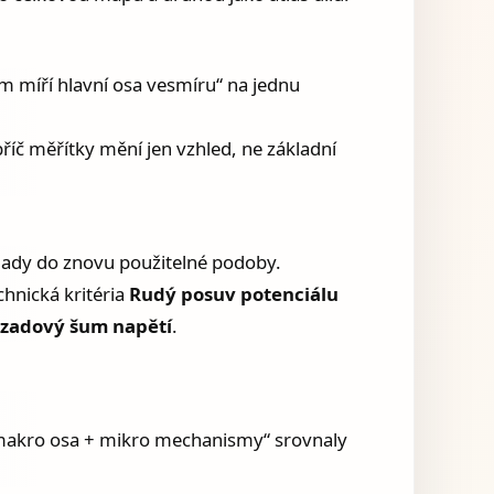
 míří hlavní osa vesmíru“ na jednu
íč měřítky mění jen vzhled, ne základní
říklady do znovu použitelné podoby.
chnická kritéria
Rudý posuv potenciálu
zadový šum napětí
.
 „makro osa + mikro mechanismy“ srovnaly