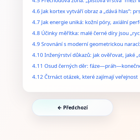
4.5 Přechodová zóna: „pístová vrstva“ mezi Vn
4.6 Jak kortex vytváří obraz a „dává hlas“: p
4.7 Jak energie uniká: kožní póry, axiální perf
4.8 Účinky měřítka: malé černé díry jsou „rych
4.9 Srovnání s moderní geometrickou narací:
4.10 Inženýrství důkazů: jak ověřovat, jaké 
4.11 Osud černých děr: fáze—práh—konečné
4.12 Čtrnáct otázek, které zajímají veřejnost
← Předchozí