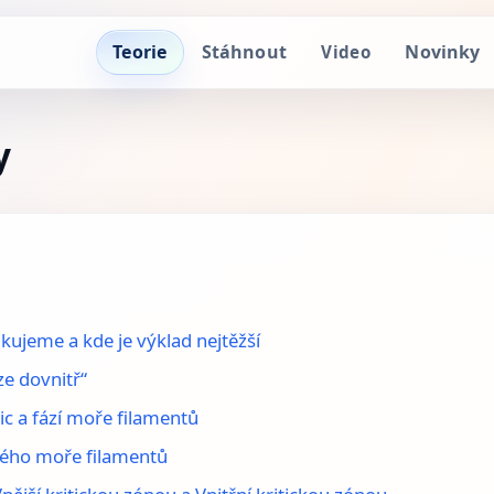
Teorie
Stáhnout
Novinky
Video
y
fikujeme a kde je výklad nejtěžší
ze dovnitř“
tic a fází moře filamentů
stého moře filamentů