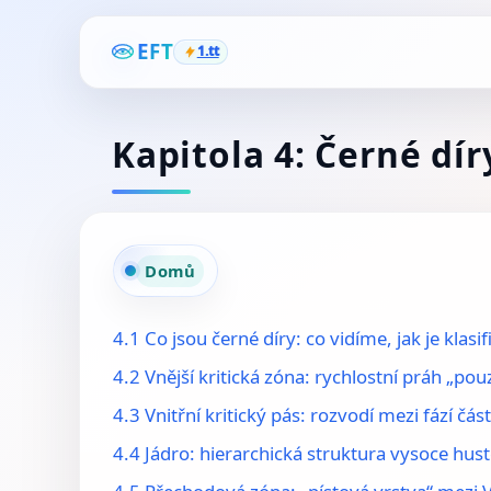
EFT
1.tt
Kapitola 4: Černé dír
Domů
4.1 Co jsou černé díry: co vidíme, jak je klasi
4.2 Vnější kritická zóna: rychlostní práh „pou
4.3 Vnitřní kritický pás: rozvodí mezi fází čás
4.4 Jádro: hierarchická struktura vysoce hu