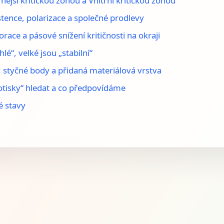
ější kritickou zónou a Vnitřní kritickou zónou
rstence, polarizace a společné prodlevy
orace a pásové snížení kritičnosti na okraji
lé“, velké jsou „stabilní“
 styčné body a přidaná materiálová vrstva
„otisky“ hledat a co předpovídáme
 stavy