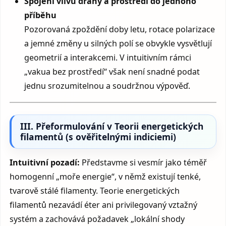
Spojení vlivů dráhy a prostředí do jednoho
příběhu
Pozorovaná zpoždění doby letu, rotace polarizace
a jemné změny u silných polí se obvykle vysvětlují
geometrií a interakcemi. V intuitivním rámci
„vakua bez prostředí“ však není snadné podat
jednu srozumitelnou a soudržnou výpověď.
III. Přeformulování v Teorii energetických
filamentů (s ověřitelnými indiciemi)
Intuitivní pozadí:
Představme si vesmír jako téměř
homogenní „moře energie“, v němž existují tenké,
tvarově stálé filamenty. Teorie energetických
filamentů nezavádí éter ani privilegovaný vztažný
systém a zachovává požadavek „lokální shody