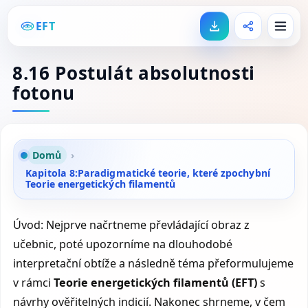
EFT
8.16 Postulát absolutnosti
fotonu
Domů
›
Kapitola 8:Paradigmatické teorie, které zpochybní
Teorie energetických filamentů
Úvod: Nejprve načrtneme převládající obraz z
učebnic, poté upozorníme na dlouhodobé
interpretační obtíže a následně téma přeformulujeme
v rámci
Teorie energetických filamentů (EFT)
s
návrhy ověřitelných indicií. Nakonec shrneme, v čem