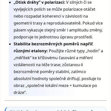
„Otisk dráhy“ v polarizaci:
V silných či se
vyvíjejících polích se může polarizace otáčet
nebo rozpadat koherenci v závislosti na
geometrii trasy a reprodukovatelně. Pokud více
pásem vykazuje stejný směr i amplitudu změny,
podporuje to jednotnou úpravu prostředí.
Stabilita bezrozměrných poměrů napříč
různými etalony:
Použijte různé typy „hodin“ a
„měřítek“ ke křížovému časování a měření
vzdálenosti na téže trase; zůstanou-li
bezrozměrné poměry stabilní, zatímco
absolutní hodnoty společně driftují, posiluje to
obraz „společné lokální meze + kumulace po
dráze“.