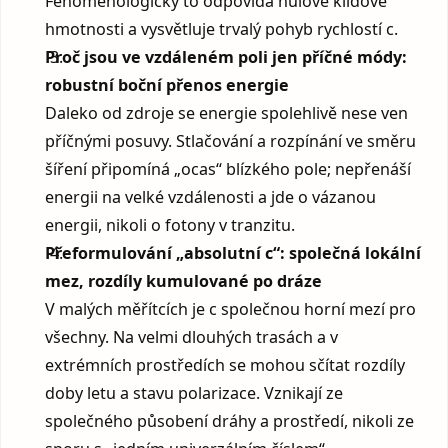
Fenomenologicky to odpovídá nulové klidové
hmotnosti a vysvětluje trvalý pohyb rychlostí c.
Proč jsou ve vzdáleném poli jen příčné módy:
robustní boční přenos energie
Daleko od zdroje se energie spolehlivě nese ven
příčnými posuvy. Stlačování a rozpínání ve směru
šíření připomíná „ocas“ blízkého pole; nepřenáší
energii na velké vzdálenosti a jde o vázanou
energii, nikoli o fotony v tranzitu.
Přeformulování „absolutní c“: společná lokální
mez, rozdíly kumulované po dráze
V malých měřítcích je c společnou horní mezí pro
všechny. Na velmi dlouhých trasách a v
extrémních prostředích se mohou sčítat rozdíly
doby letu a stavu polarizace. Vznikají ze
společného působení dráhy a prostředí, nikoli ze