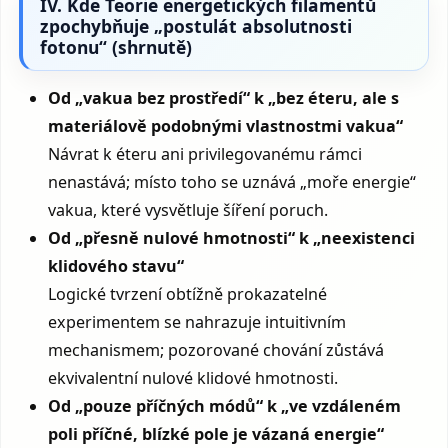
IV. Kde Teorie energetických filamentů
zpochybňuje „postulát absolutnosti
fotonu“ (shrnutě)
Od „vakua bez prostředí“ k „bez éteru, ale s
materiálově podobnými vlastnostmi vakua“
Návrat k éteru ani privilegovanému rámci
nenastává; místo toho se uznává „moře energie“
vakua, které vysvětluje šíření poruch.
Od „přesně nulové hmotnosti“ k „neexistenci
klidového stavu“
Logické tvrzení obtížně prokazatelné
experimentem se nahrazuje intuitivním
mechanismem; pozorované chování zůstává
ekvivalentní nulové klidové hmotnosti.
Od „pouze příčných módů“ k „ve vzdáleném
poli příčné, blízké pole je vázaná energie“