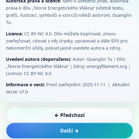
Autorská práva a licence:
Není-li uvedeno jinak, autorská
práva k dílu „Teorie Energetického Vlákna“ (včetně textu,
grafů, ilustrací, symbolů a vzorců) náleží autorovi, Guanglin
Tu.
Licence:
CC BY‑NC 4.0. Dílo můžete kopírovat, znovu
zveřejňovat, citovat z něj úryvky, upravovat a dále šířit pro
nekomerční účely, pokud jasně uvedete autora a zdroj.
Uvedení autora (doporučeno):
Autor: Guanglin Tu｜Dílo:
„Teorie Energetického Vlákna“｜Zdroj: energyfilament.org｜
Licence: CC BY‑NC 4.0
Informace o verzi:
První zveřejnění: 2025-11-11 ｜ Aktuální
verze: v7.0
← Předchozí
Další →