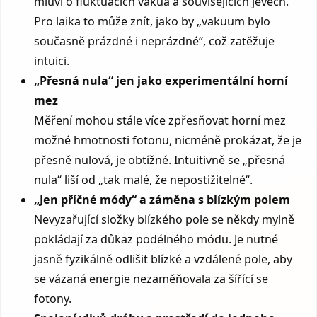
mluví o fluktuacích vakua a souvisejících jevech.
Pro laika to může znít, jako by „vakuum bylo
současně prázdné i neprázdné“, což zatěžuje
intuici.
„Přesná nula“ jen jako experimentální horní
mez
Měření mohou stále více zpřesňovat horní mez
možné hmotnosti fotonu, nicméně prokázat, že je
přesně nulová, je obtížné. Intuitivně se „přesná
nula“ liší od „tak malé, že nepostižitelné“.
„Jen příčné módy“ a záměna s blízkým polem
Nevyzařující složky blízkého pole se někdy mylně
pokládají za důkaz podélného módu. Je nutné
jasně fyzikálně odlišit blízké a vzdálené pole, aby
se vázaná energie nezaměňovala za šířící se
fotony.