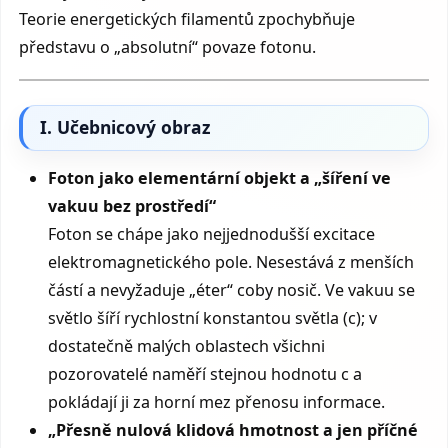
Teorie energetických filamentů zpochybňuje
představu o „absolutní“ povaze fotonu.
I. Učebnicový obraz
Foton jako elementární objekt a „šíření ve
vakuu bez prostředí“
Foton se chápe jako nejjednodušší excitace
elektromagnetického pole. Nesestává z menších
částí a nevyžaduje „éter“ coby nosič. Ve vakuu se
světlo šíří rychlostní konstantou světla (c); v
dostatečně malých oblastech všichni
pozorovatelé naměří stejnou hodnotu c a
pokládají ji za horní mez přenosu informace.
„Přesně nulová klidová hmotnost a jen příčné