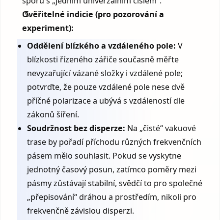
sporu s „jedním univerzálním číslem“.
Ověřitelné indicie (pro pozorování a
experiment):
Oddělení blízkého a vzdáleného pole:
V
blízkosti řízeného zářiče současně měřte
nevyzařující vázané složky i vzdálené pole;
potvrďte, že pouze vzdálené pole nese dvě
příčné polarizace a ubývá s vzdáleností dle
zákonů šíření.
Soudržnost bez disperze:
Na „čisté“ vakuové
trase by pořadí příchodu různých frekvenčních
pásem mělo souhlasit. Pokud se vyskytne
jednotný časový posun, zatímco poměry mezi
pásmy zůstávají stabilní, svědčí to pro společné
„přepisování“ dráhou a prostředím, nikoli pro
frekvenčně závislou disperzi.