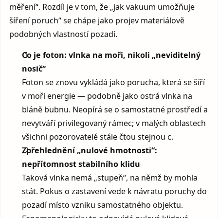
měření“. Rozdíl je v tom, že „jak vakuum umožňuje
šíření poruch“ se chápe jako projev materiálově
podobných vlastností pozadí.
Co je foton: vlnka na moři, nikoli „neviditelný
nosič“
Foton se znovu vykládá jako porucha, která se šíří
v moři energie — podobně jako ostrá vlnka na
bláně bubnu. Neopírá se o samostatné prostředí a
nevytváří privilegovaný rámec; v malých oblastech
všichni pozorovatelé stále čtou stejnou c.
Zpřehlednění „nulové hmotnosti“:
nepřítomnost stabilního klidu
Taková vlnka nemá „stupeň“, na němž by mohla
stát. Pokus o zastavení vede k návratu poruchy do
pozadí místo vzniku samostatného objektu.