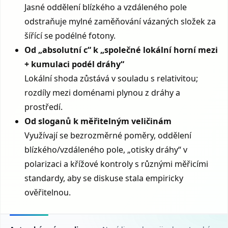
Jasné oddělení blízkého a vzdáleného pole
odstraňuje mylné zaměňování vázaných složek za
šířící se podélné fotony.
Od „absolutní c“ k „společné lokální horní mezi
+ kumulaci podél dráhy“
Lokální shoda zůstává v souladu s relativitou;
rozdíly mezi doménami plynou z dráhy a
prostředí.
Od sloganů k měřitelným veličinám
Využívají se bezrozměrné poměry, oddělení
blízkého/vzdáleného pole, „otisky dráhy“ v
polarizaci a křížové kontroly s různými měřicími
standardy, aby se diskuse stala empiricky
ověřitelnou.